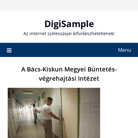
Skip
to
content
DigiSample
Az internet szélessávjai kifürkészhetetlenek!
Menu
A Bács-Kiskun Megyei Büntetés-
végrehajtási Intézet