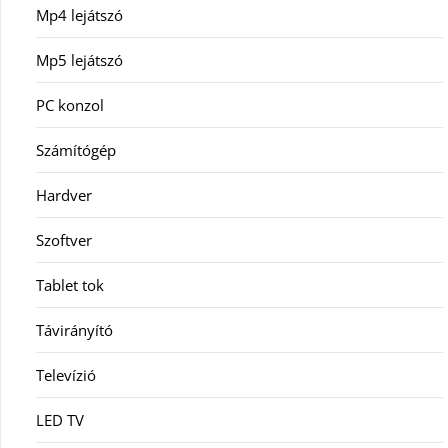
Mp4 lejátszó
Mp5 lejátszó
PC konzol
Számítógép
Hardver
Szoftver
Tablet tok
Távirányító
Televízió
LED TV