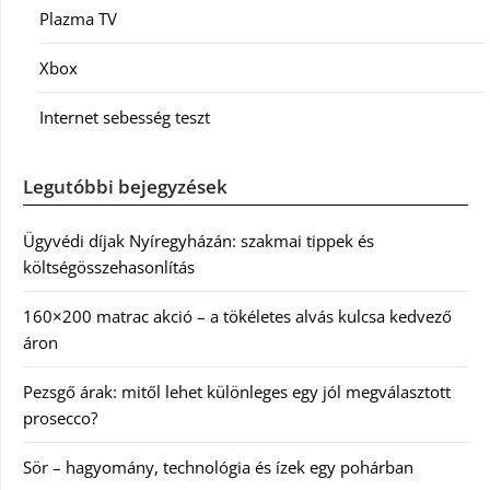
Plazma TV
Xbox
Internet sebesség teszt
Legutóbbi bejegyzések
Ügyvédi díjak Nyíregyházán: szakmai tippek és
költségösszehasonlítás
160×200 matrac akció – a tökéletes alvás kulcsa kedvező
áron
Pezsgő árak: mitől lehet különleges egy jól megválasztott
prosecco?
Sör – hagyomány, technológia és ízek egy pohárban