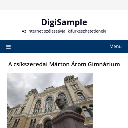
Skip
to
content
DigiSample
Az internet szélessávjai kifürkészhetetlenek!
Menu
A csíkszeredai Márton Árom Gimnázium