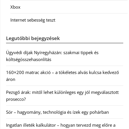
Xbox
Internet sebesség teszt
Legutóbbi bejegyzések
Ügyvédi díjak Nyíregyházán: szakmai tippek és
költségösszehasonlítás
160×200 matrac akció – a tökéletes alvás kulcsa kedvező
áron
Pezsgő árak: mitől lehet különleges egy jól megválasztott
prosecco?
Sör – hagyomány, technológia és ízek egy pohárban
Ingatlan illeték kalkulátor – hogyan tervezd meg előre a