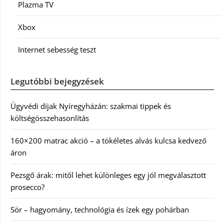
Plazma TV
Xbox
Internet sebesség teszt
Legutóbbi bejegyzések
Ügyvédi díjak Nyíregyházán: szakmai tippek és
költségösszehasonlítás
160×200 matrac akció – a tökéletes alvás kulcsa kedvező
áron
Pezsgő árak: mitől lehet különleges egy jól megválasztott
prosecco?
Sör – hagyomány, technológia és ízek egy pohárban