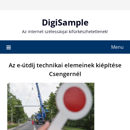
Skip
to
content
DigiSample
Az internet szélessávjai kifürkészhetetlenek!
Menu
Az e-útdíj technikai elemeinek kiépítése
Csengernél