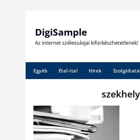
Skip
to
content
DigiSample
Az internet szélessávjai kifürkészhetetlenek!
Egyéb
Étel-Ital
Hírek
Szolgáltatá
szekhely