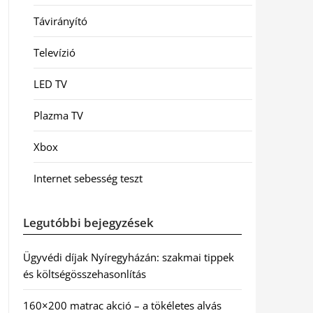
Távirányító
Televízió
LED TV
Plazma TV
Xbox
Internet sebesség teszt
Legutóbbi bejegyzések
Ügyvédi díjak Nyíregyházán: szakmai tippek
és költségösszehasonlítás
160×200 matrac akció – a tökéletes alvás