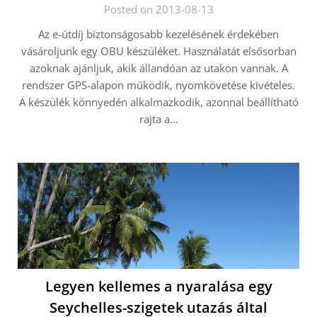
Posted on 2013-08-13
Az e-útdíj biztonságosabb kezelésének érdekében
vásároljunk egy OBU készüléket. Használatát elsősorban
azoknak ajánljuk, akik állandóan az utakon vannak. A
rendszer GPS-alapon működik, nyomkövetése kivételes.
A készülék könnyedén alkalmazkodik, azonnal beállítható
rajta a…
Legyen kellemes a nyaralása egy
Seychelles-szigetek utazás által