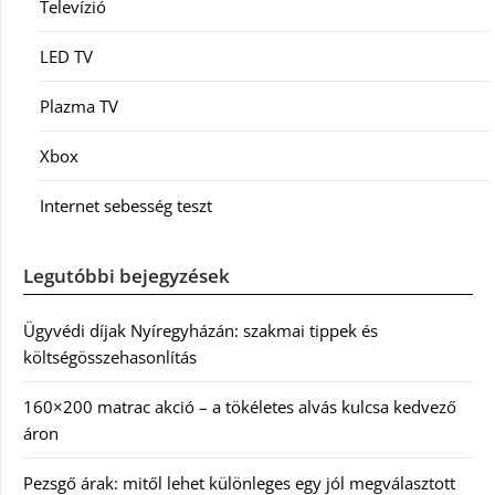
Televízió
LED TV
Plazma TV
Xbox
Internet sebesség teszt
Legutóbbi bejegyzések
Ügyvédi díjak Nyíregyházán: szakmai tippek és
költségösszehasonlítás
160×200 matrac akció – a tökéletes alvás kulcsa kedvező
áron
Pezsgő árak: mitől lehet különleges egy jól megválasztott