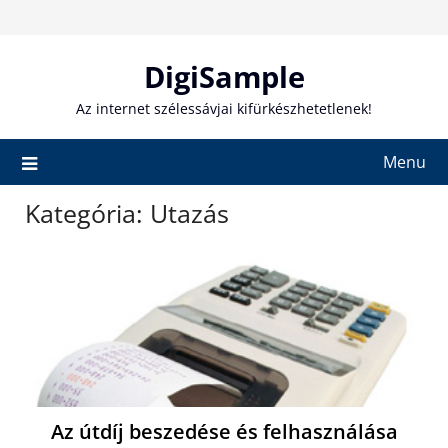
Skip
to
content
DigiSample
Az internet szélessávjai kifürkészhetetlenek!
Menu
Kategória:
Utazás
Az útdíj beszedése és felhasználása