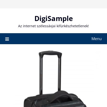
Skip
to
content
DigiSample
Az internet szélessávjai kifürkészhetetlenek!
Menu