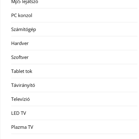
Mp5 lejátszó
PC konzol
Számítógép
Hardver
Szoftver
Tablet tok
Távirányító
Televízió
LED TV
Plazma TV