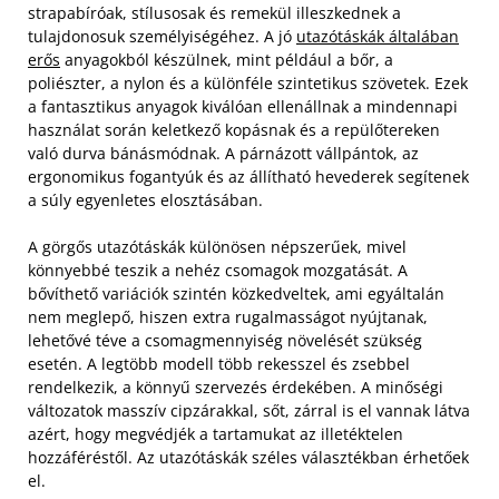
strapabíróak, stílusosak és remekül illeszkednek a
tulajdonosuk személyiségéhez. A jó
utazótáskák általában
erős
anyagokból készülnek, mint például a bőr, a
poliészter, a nylon és a különféle szintetikus szövetek. Ezek
a fantasztikus anyagok kiválóan ellenállnak a mindennapi
használat során keletkező kopásnak és a repülőtereken
való durva bánásmódnak. A párnázott vállpántok, az
ergonomikus fogantyúk és az állítható hevederek segítenek
a súly egyenletes elosztásában.
A görgős utazótáskák különösen népszerűek, mivel
könnyebbé teszik a nehéz csomagok mozgatását. A
bővíthető variációk szintén közkedveltek, ami egyáltalán
nem meglepő, hiszen extra rugalmasságot nyújtanak,
lehetővé téve a csomagmennyiség növelését szükség
esetén. A legtöbb modell több rekesszel és zsebbel
rendelkezik, a könnyű szervezés érdekében. A minőségi
változatok masszív cipzárakkal, sőt, zárral is el vannak látva
azért, hogy megvédjék a tartamukat az illetéktelen
hozzáféréstől. Az utazótáskák széles választékban érhetőek
el.