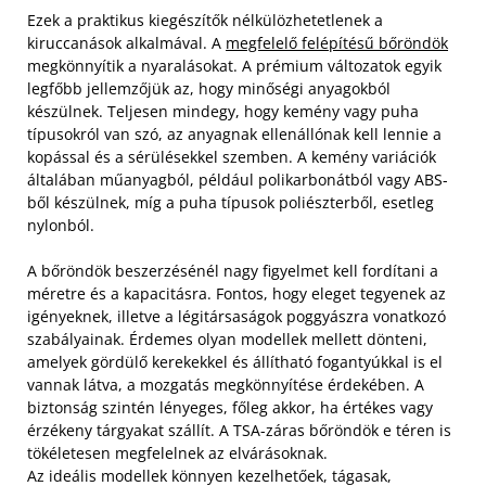
Ezek a praktikus kiegészítők nélkülözhetetlenek a
kiruccanások alkalmával. A
megfelelő felépítésű bőröndök
megkönnyítik a nyaralásokat. A prémium változatok egyik
legfőbb jellemzőjük az, hogy minőségi anyagokból
készülnek. Teljesen mindegy, hogy kemény vagy puha
típusokról van szó, az anyagnak ellenállónak kell lennie a
kopással és a sérülésekkel szemben. A kemény variációk
általában műanyagból, például polikarbonátból vagy ABS-
ből készülnek, míg a puha típusok poliészterből, esetleg
nylonból.
A bőröndök beszerzésénél nagy figyelmet kell fordítani a
méretre és a kapacitásra. Fontos, hogy eleget tegyenek az
igényeknek, illetve a légitársaságok poggyászra vonatkozó
szabályainak. Érdemes olyan modellek mellett dönteni,
amelyek gördülő kerekekkel és állítható fogantyúkkal is el
vannak látva, a mozgatás megkönnyítése érdekében. A
biztonság szintén lényeges, főleg akkor, ha értékes vagy
érzékeny tárgyakat szállít. A TSA-záras bőröndök e téren is
tökéletesen megfelelnek az elvárásoknak.
Az ideális modellek könnyen kezelhetőek, tágasak,