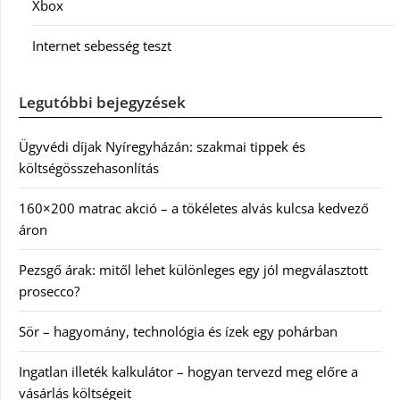
Xbox
Internet sebesség teszt
Legutóbbi bejegyzések
Ügyvédi díjak Nyíregyházán: szakmai tippek és
költségösszehasonlítás
160×200 matrac akció – a tökéletes alvás kulcsa kedvező
áron
Pezsgő árak: mitől lehet különleges egy jól megválasztott
prosecco?
Sör – hagyomány, technológia és ízek egy pohárban
Ingatlan illeték kalkulátor – hogyan tervezd meg előre a
vásárlás költségeit