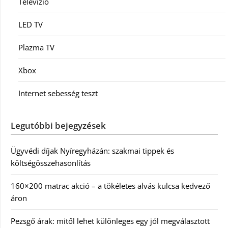
Televízió
LED TV
Plazma TV
Xbox
Internet sebesség teszt
Legutóbbi bejegyzések
Ügyvédi díjak Nyíregyházán: szakmai tippek és
költségösszehasonlítás
160×200 matrac akció – a tökéletes alvás kulcsa kedvező
áron
Pezsgő árak: mitől lehet különleges egy jól megválasztott