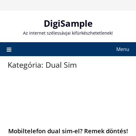
Skip
to
content
DigiSample
Az internet szélessávjai kifürkészhetetlenek!
Menu
Kategória:
Dual Sim
Mobiltelefon dual sim-el? Remek döntés!