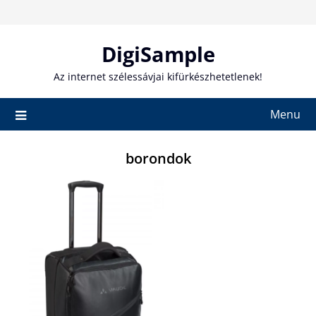
Skip
to
content
DigiSample
Az internet szélessávjai kifürkészhetetlenek!
Menu
borondok