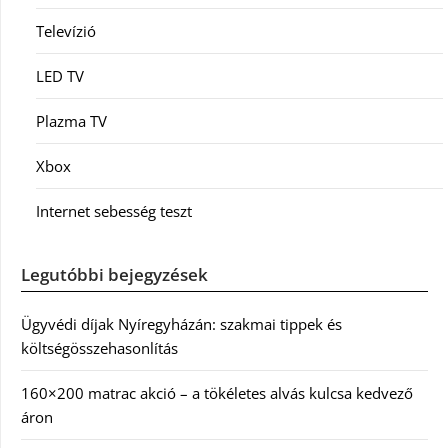
Televízió
LED TV
Plazma TV
Xbox
Internet sebesség teszt
Legutóbbi bejegyzések
Ügyvédi díjak Nyíregyházán: szakmai tippek és
költségösszehasonlítás
160×200 matrac akció – a tökéletes alvás kulcsa kedvező
áron