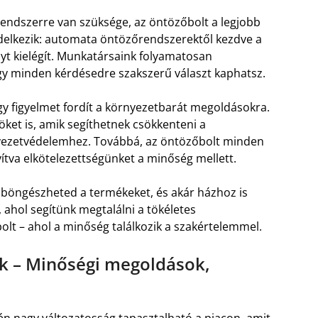
endszerre van szüksége, az öntözőbolt a legjobb
elkezik: automata öntözőrendszerektől kezdve a
yt kielégít. Munkatársaink folyamatosan
így minden kérdésedre szakszerű választ kaphatsz.
y figyelmet fordít a környezetbarát megoldásokra.
öket is, amik segíthetnek csökkenteni a
rnyezetvédelemhez. Továbbá, az öntözőbolt minden
yítva elkötelezettségünket a minőség mellett.
 böngészheted a termékeket, és akár házhoz is
, ahol segítünk megtalálni a tökéletes
lt – ahol a minőség találkozik a szakértelemmel.
ak – Minőségi megoldások,
én nagy változatosság tapasztalható a piacon, amit