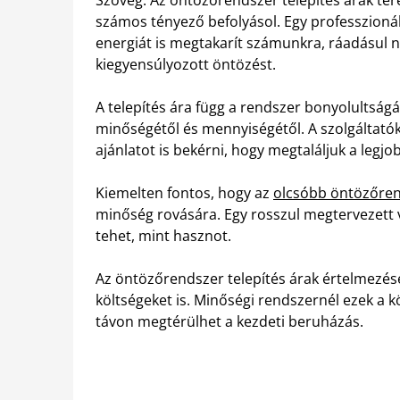
számos tényező befolyásol. Egy professzionál
energiát is megtakarít számunkra, ráadásul n
kiegyensúlyozott öntözést.
A telepítés ára függ a rendszer bonyolultságá
minőségétől és mennyiségétől. A szolgáltató
ajánlatot is bekérni, hogy megtaláljuk a legjo
Kiemelten fontos, hogy az
olcsóbb öntözőrend
minőség rovására. Egy rosszul megtervezett v
tehet, mint hasznot.
Az öntözőrendszer telepítés árak értelmezése
költségeket is. Minőségi rendszernél ezek a 
távon megtérülhet a kezdeti beruházás.