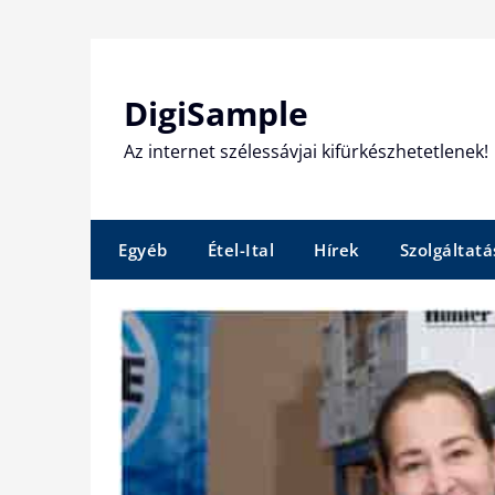
Skip
to
content
DigiSample
Az internet szélessávjai kifürkészhetetlenek!
Egyéb
Étel-Ital
Hírek
Szolgáltatá