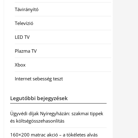
Távirányító
Televízió
LED TV
Plazma TV
Xbox
Internet sebesség teszt
Legutóbbi bejegyzések
Ügyvédi díjak Nyíregyházán: szakmai tippek
és költségösszehasonlítás
160×200 matrac akció – a tökéletes alvás