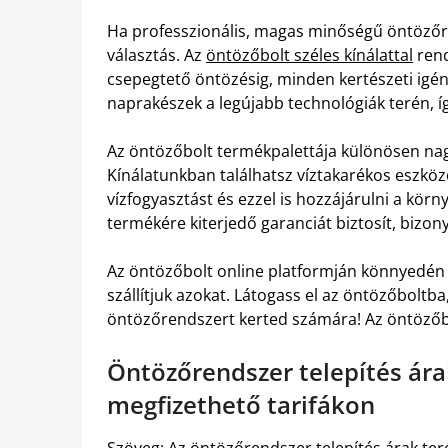
Ha professzionális, magas minőségű öntözőr
választás. Az
öntözőbolt széles kínálattal
rend
csepegtető öntözésig, minden kertészeti igén
naprakészek a legújabb technológiák terén, 
Az öntözőbolt termékpalettája különösen nag
Kínálatunkban találhatsz víztakarékos eszköz
vízfogyasztást és ezzel is hozzájárulni a kö
termékére kiterjedő garanciát biztosít, bizon
Az öntözőbolt online platformján könnyedén
szállítjuk azokat. Látogass el az öntözőboltba
öntözőrendszert kerted számára! Az öntözőbo
Öntözőrendszer telepítés ár
megfizethető tarifákon
Szöveg: Az öntözőrendszer telepítés árak ter