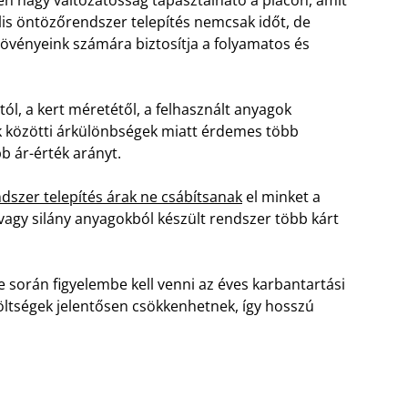
is öntözőrendszer telepítés nemcsak időt, de
övényeink számára biztosítja a folyamatos és
tól, a kert méretétől, a felhasznált anyagok
k közötti árkülönbségek miatt érdemes több
bb ár-érték arányt.
szer telepítés árak ne csábítsanak
el minket a
agy silány anyagokból készült rendszer több kárt
 során figyelembe kell venni az éves karbantartási
költségek jelentősen csökkenhetnek, így hosszú