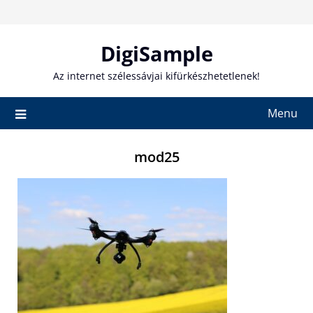
Skip
to
content
DigiSample
Az internet szélessávjai kifürkészhetetlenek!
Menu
mod25