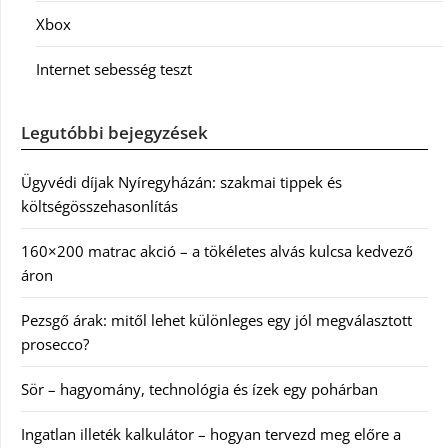
Xbox
Internet sebesség teszt
Legutóbbi bejegyzések
Ügyvédi díjak Nyíregyházán: szakmai tippek és
költségösszehasonlítás
160×200 matrac akció – a tökéletes alvás kulcsa kedvező
áron
Pezsgő árak: mitől lehet különleges egy jól megválasztott
prosecco?
Sör – hagyomány, technológia és ízek egy pohárban
Ingatlan illeték kalkulátor – hogyan tervezd meg előre a