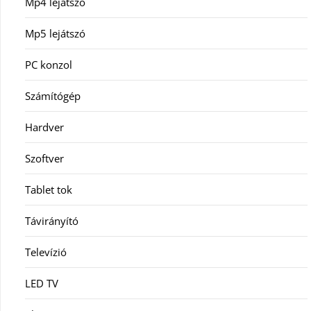
Mp4 lejátszó
Mp5 lejátszó
PC konzol
Számítógép
Hardver
Szoftver
Tablet tok
Távirányító
Televízió
LED TV