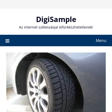
Skip
to
content
DigiSample
Az internet szélessávjai kifürkészhetetlenek!
Menu