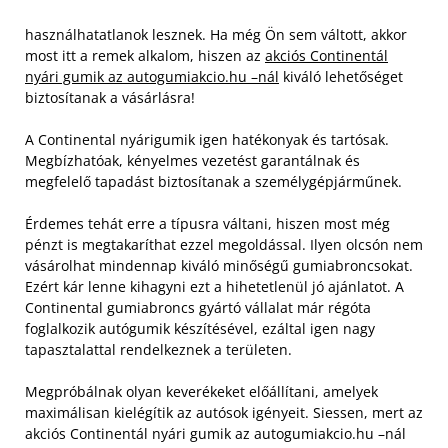
használhatatlanok lesznek. Ha még Ön sem váltott, akkor
most itt a remek alkalom, hiszen az
akciós Continentál
nyári gumik az autogumiakcio.hu –nál
kiváló lehetőséget
biztosítanak a vásárlásra!
A Continental nyárigumik igen hatékonyak és tartósak.
Megbízhatóak, kényelmes vezetést garantálnak és
megfelelő tapadást biztosítanak a személygépjárműnek.
Érdemes tehát erre a típusra váltani, hiszen most még
pénzt is megtakaríthat ezzel megoldással. Ilyen olcsón nem
vásárolhat mindennap kiváló minőségű gumiabroncsokat.
Ezért kár lenne kihagyni ezt a hihetetlenül jó ajánlatot. A
Continental gumiabroncs gyártó vállalat már régóta
foglalkozik autógumik készítésével, ezáltal igen nagy
tapasztalattal rendelkeznek a területen.
Megpróbálnak olyan keverékeket előállítani, amelyek
maximálisan kielégítik az autósok igényeit. Siessen, mert az
akciós Continentál nyári gumik az autogumiakcio.hu –nál