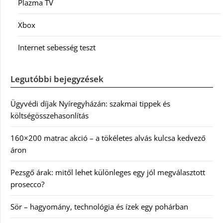
Plazma TV
Xbox
Internet sebesség teszt
Legutóbbi bejegyzések
Ügyvédi díjak Nyíregyházán: szakmai tippek és
költségösszehasonlítás
160×200 matrac akció – a tökéletes alvás kulcsa kedvező
áron
Pezsgő árak: mitől lehet különleges egy jól megválasztott
prosecco?
Sör – hagyomány, technológia és ízek egy pohárban