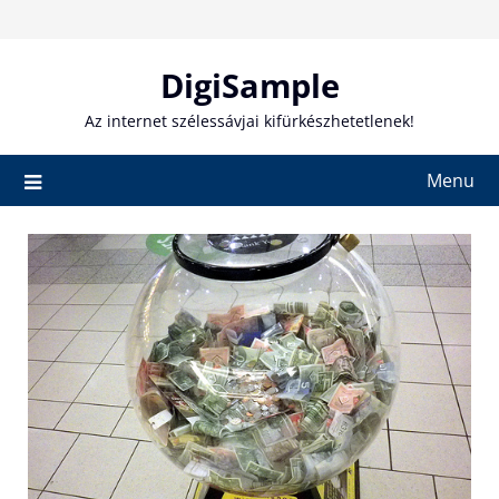
Skip
to
content
DigiSample
Az internet szélessávjai kifürkészhetetlenek!
Menu