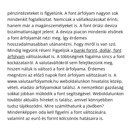
pénzintézeteket is figyelünk. A font árfolyam nagyon sok
mindenkit foglalkoztat. Nemcsak a vállalkozásokat érinti,
hanem már a magánszemélyeket is. A font óriási deviza
bizalmatlanságot jelent. A deviza piacon mindenki elsőnek
a font árfolyamát nézi meg. Így érdemes
hosszadalmasabban utánanézni, hogy miről is van szó.
Mindig legyünk résen! Figyeljük a
banki forint, dollár, font
árfolyam
változásokat is. A többségnek fogalma sincs a font
kockázatairól.
A valutaváltókról sem felejtkezünk meg,
hiszen náluk is változó a font árfolyama. Érdemes
megnézni az előző napok font árfolyam változásait is. A
www.valutaarfolyamok.hu weboldalunkon hivatalos közép,
vételi, eladási árfolyamokat találsz. A nemzetközi gazdaság
sokkal jobban működik a font segítségével. Weboldalunkon
további aktuális híreket is találsz, amivel könnyebben
tudsz tájékozódni. Mire számíthatunk a jövőben?
Mindenképpen oda kell figyelni a font változására,
valamint az euró és forint kölcsönös hatásaira is.