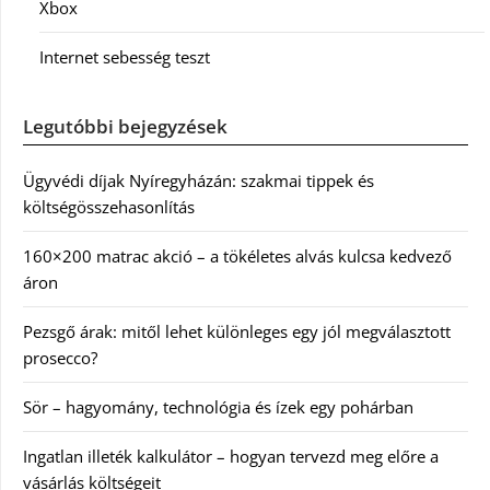
Xbox
Internet sebesség teszt
Legutóbbi bejegyzések
Ügyvédi díjak Nyíregyházán: szakmai tippek és
költségösszehasonlítás
160×200 matrac akció – a tökéletes alvás kulcsa kedvező
áron
Pezsgő árak: mitől lehet különleges egy jól megválasztott
prosecco?
Sör – hagyomány, technológia és ízek egy pohárban
Ingatlan illeték kalkulátor – hogyan tervezd meg előre a
vásárlás költségeit