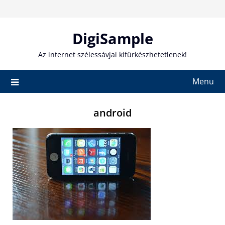
Skip
to
content
DigiSample
Az internet szélessávjai kifürkészhetetlenek!
Menu
android