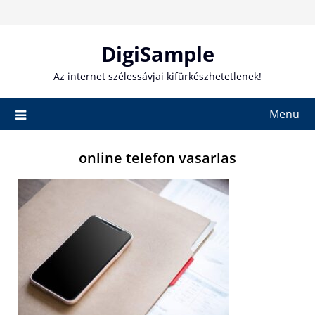
Skip
to
content
DigiSample
Az internet szélessávjai kifürkészhetetlenek!
Menu
online telefon vasarlas