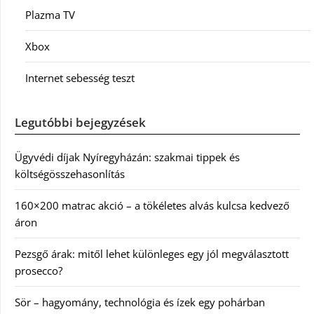
Plazma TV
Xbox
Internet sebesség teszt
Legutóbbi bejegyzések
Ügyvédi díjak Nyíregyházán: szakmai tippek és
költségösszehasonlítás
160×200 matrac akció – a tökéletes alvás kulcsa kedvező
áron
Pezsgő árak: mitől lehet különleges egy jól megválasztott
prosecco?
Sör – hagyomány, technológia és ízek egy pohárban