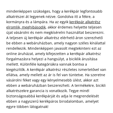
mindenképpen szükséges, hogy a kerékpár legfontosabb
alkatrészei át legyenek nézve. Gondolva itt a fékre, a
kormányra és a lámpára. Ha az egyik
kerékpár alkatrész
elromlik, meghibásodik
, akkor érdemes helyette teljesen
újat vásárolni és nem megkísérelni használtat beszerezni.
A teljesen új kerékpár alkatrész elérhető áron szerezhető
be ebben a webáruházban, amely nagyon széles kínálattal
rendelkezik. Mindenképpen javasolt megtekinteni ezt az
online áruházat, amely kifejezetten a kerékpár alkatrész
forgalmazásra helyezi a hangsúlyt, a biciklik árusítása
mellett.
Különféle kategóriákra vannak bontva a
kiegészítők. A kerékpár alkatrész részletes ismertetővel van
ellátva, amely mellett az ár is fel van tüntetve. Ha szeretne
vásárolni féket vagy egy kényelmesebb ülést, akkor azt
ebben a webáruházban beszerezheti. A termékekre, bicikli
alkatrészekre garancia is vonatkozik. Tegye minél
biztonságosabbá kerékpárját és adja le megrendelését
ebben a nagyszerű kerékpáros birodalomban, amelyet
egyre többen látogatnak!