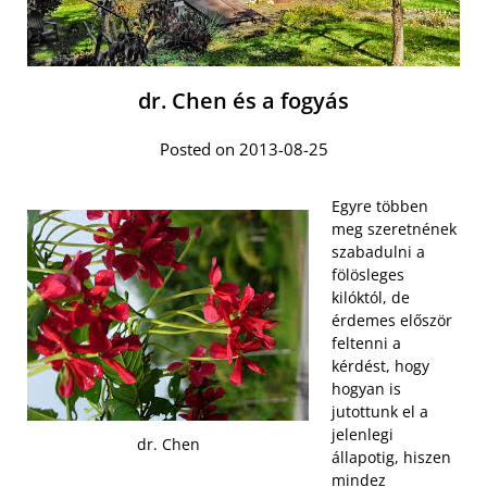
dr. Chen és a fogyás
Posted on 2013-08-25
Egyre többen
meg szeretnének
szabadulni a
fölösleges
kilóktól, de
érdemes először
feltenni a
kérdést, hogy
hogyan is
jutottunk el a
jelenlegi
dr. Chen
állapotig, hiszen
mindez