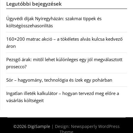
Legutóbbi bejegyzések
Ügyvédi díjak Nyíregyházán: szakmai tippek és
költségösszehasonlítás
160×200 matrac akció – a tökéletes alvás kulcsa kedvező
áron
Pezsgő árak: mitől lehet különleges egy jól megválasztott
prosecco?
Sör – hagyomány, technológia és ízek egy pohárban
Ingatlan illeték kalkulátor – hogyan tervezd meg előre a
vásárlás költségeit
©2026 DigiSample
| Design:
Newspaperly WordPress
Theme