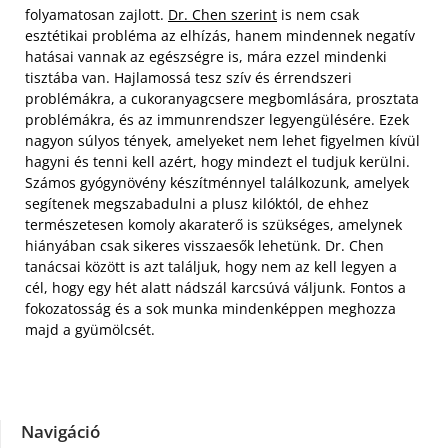
folyamatosan zajlott.
Dr. Chen szerint
is nem csak
esztétikai probléma az elhízás, hanem mindennek negatív
hatásai vannak az egészségre is, mára ezzel mindenki
tisztába van. Hajlamossá tesz szív és érrendszeri
problémákra, a cukoranyagcsere megbomlására, prosztata
problémákra, és az immunrendszer legyengülésére. Ezek
nagyon súlyos tények, amelyeket nem lehet figyelmen kívül
hagyni és tenni kell azért, hogy mindezt el tudjuk kerülni.
Számos gyógynövény készítménnyel találkozunk, amelyek
segítenek megszabadulni a plusz kilóktól, de ehhez
természetesen komoly akaraterő is szükséges, amelynek
hiányában csak sikeres visszaesők lehetünk. Dr. Chen
tanácsai között is azt találjuk, hogy nem az kell legyen a
cél, hogy egy hét alatt nádszál karcsúvá váljunk. Fontos a
fokozatosság és a sok munka mindenképpen meghozza
majd a gyümölcsét.
Navigáció