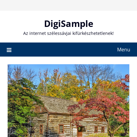
Skip
to
content
DigiSample
Az internet szélessávjai kifürkészhetetlenek!
Menu