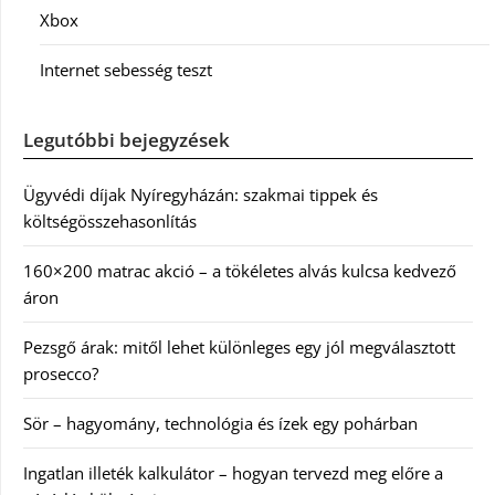
Xbox
Internet sebesség teszt
Legutóbbi bejegyzések
Ügyvédi díjak Nyíregyházán: szakmai tippek és
költségösszehasonlítás
160×200 matrac akció – a tökéletes alvás kulcsa kedvező
áron
Pezsgő árak: mitől lehet különleges egy jól megválasztott
prosecco?
Sör – hagyomány, technológia és ízek egy pohárban
Ingatlan illeték kalkulátor – hogyan tervezd meg előre a