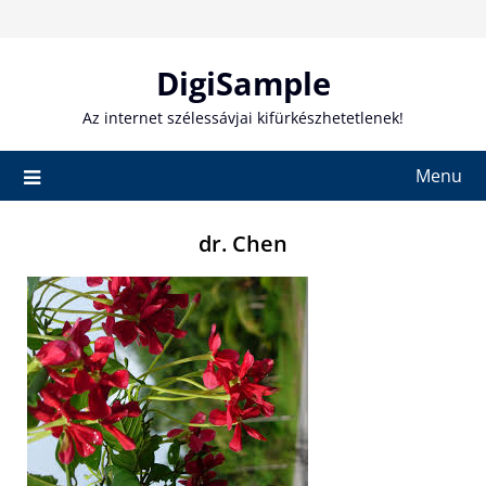
Skip
to
content
DigiSample
Az internet szélessávjai kifürkészhetetlenek!
Menu
dr. Chen