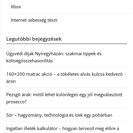
Xbox
Internet sebesség teszt
Legutóbbi bejegyzések
Ügyvédi díjak Nyíregyházán: szakmai tippek és
költségösszehasonlítás
160×200 matrac akció – a tökéletes alvás kulcsa kedvező
áron
Pezsgő árak: mitől lehet különleges egy jól megválasztott
prosecco?
Sör – hagyomány, technológia és ízek egy pohárban
Ingatlan illeték kalkulátor – hogyan tervezd meg előre a