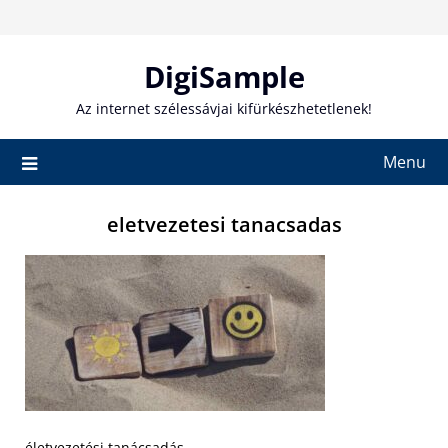
Skip
to
content
DigiSample
Az internet szélessávjai kifürkészhetetlenek!
Menu
eletvezetesi tanacsadas
életvezetési tanácsadás