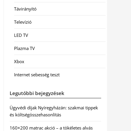
Távirányító
Televízió
LED TV
Plazma TV
Xbox
Internet sebesség teszt
Legutóbbi bejegyzések
Ügyvédi díjak Nyíregyházán: szakmai tippek
és költségösszehasonlítás
160×200 matrac akció – a tökéletes alvás