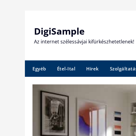
Skip
to
content
DigiSample
Az internet szélessávjai kifürkészhetetlenek!
Egyéb
Étel-Ital
Hírek
Szolgáltatá