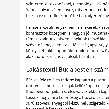
színtéren, öltözködésnél, technológiai vívmá
Vannak olyan vélemények, miszerint a modern 
hiszen ez nem illeszthető be bármilyen körny
Persze a körülmények nem mellékesek, viszont
kontrasztos közegben is nagyon jól mutatna
támaszkodnunk, hiszen a nekünk tetsző kialakí
szövetnél megjelenik az ízlésesség ugyanúgy,
környezetünkbe optimális modern bútorszöve
alakíthatunk ki, ahová jólesik hazatérni.
Lakástextil Budapesten szám
Bár sokféle roló és redőny kapható a piacon,
döntenek, mert ezt tartják kellőképpen desi
Budapest boltjaiban
széles választékban kapha
Lássuk, hogy mi a különbség a hőzáró és a fé
sűrű szövésű anyagból készülnek, szigetelő 