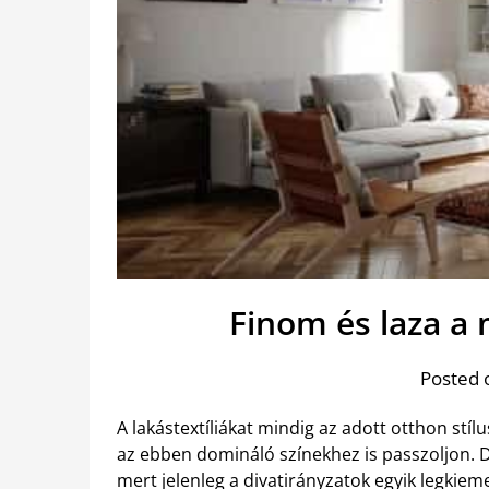
Finom és laza a
Posted 
A lakástextíliákat mindig az adott otthon stí
az ebben domináló színekhez is passzoljon. 
mert jelenleg a divatirányzatok egyik legkie