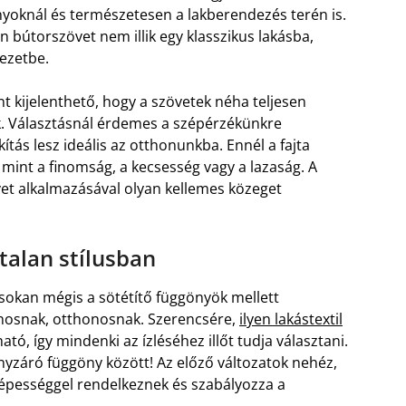
nyoknál és természetesen a lakberendezés terén is.
bútorszövet nem illik egy klasszikus lakásba,
ezetbe.
 kijelenthető, hogy a szövetek néha teljesen
k. Választásnál érdemes a szépérzékünkre
tás lesz ideális az otthonunkba. Ennél a fajta
 mint a finomság, a kecsesség vagy a lazaság. A
t alkalmazásával olyan kellemes közeget
talan stílusban
 sokan mégis a sötétítő függönyök mellett
gnosnak, otthonosnak. Szerencsére,
ilyen lakástextil
tó, így mindenki az ízléséhez illőt tudja választani.
nyzáró függöny között! Az előző változatok nehéz,
képességgel rendelkeznek és szabályozza a