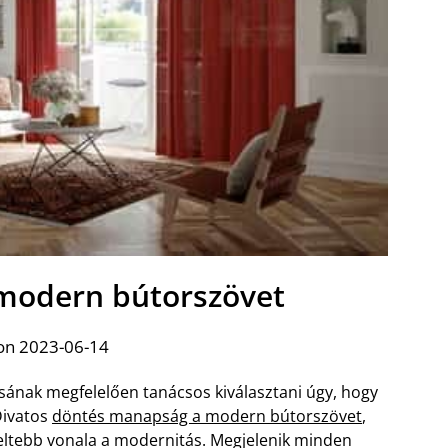
 modern bútorszövet
on 2023-06-14
lusának megfelelően tanácsos kiválasztani úgy, hogy
Divatos
döntés manapság a modern bútorszövet
,
meltebb vonala a modernitás. Megjelenik minden