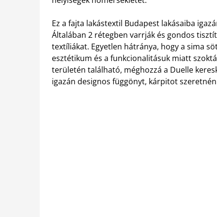
helyiségek hőmérsékletét.
Ez a fajta lakástextil Budapest lakásaiba igazá
Általában 2 rétegben varrják és gondos tisztít
textíliákat. Egyetlen hátránya, hogy a sima s
esztétikum és a funkcionalitásuk miatt szoktá
területén található, méghozzá a Duelle keresk
igazán designos függönyt, kárpitot szeretnén