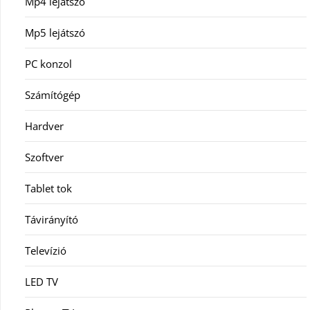
Mp4 lejátszó
Mp5 lejátszó
PC konzol
Számítógép
Hardver
Szoftver
Tablet tok
Távirányító
Televízió
LED TV