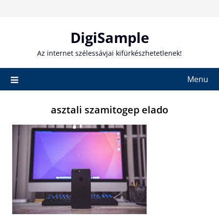
Skip
to
content
DigiSample
Az internet szélessávjai kifürkészhetetlenek!
Menu
asztali szamitogep elado