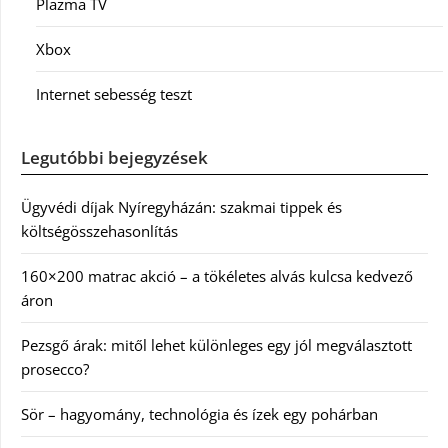
Plazma TV
Xbox
Internet sebesség teszt
Legutóbbi bejegyzések
Ügyvédi díjak Nyíregyházán: szakmai tippek és
költségösszehasonlítás
160×200 matrac akció – a tökéletes alvás kulcsa kedvező
áron
Pezsgő árak: mitől lehet különleges egy jól megválasztott
prosecco?
Sör – hagyomány, technológia és ízek egy pohárban