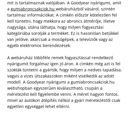
mit is tartalmaznak valójában. A Goodyear nyárigumi, amit
a
gumiabroncsakciok.hu
webáruházból vásárol, szintén
tartalmaz információkat. A címkén először kötelezően fel
kell tüntetni, hogy mekkora az abroncs átmérője, illetve
nagysága, utána láthatja, hogy milyen fogyasztási
kategóriába sorolják a terméket. Ez is hasonlóan betűkkel
van jelölve, akárcsak a mosógépek, a televíziók vagy az
egyéb elektromos berendezések.
A webáruház többféle remek fogyasztással rendelkező
nyárigumit forgalmaz igen jó áron. A címkén még azt is fel
szokták tüntetni a gyártók, hogy milyen a nedves tapadása,
vagyis a vizes útszakaszokon miként viselkedik az adott
modell. A Goodyear nyárigumi a gumiabroncsakciok.hu
webshopban egyszerűen kiválasztható, csupán a
méretezést kell figyelembe venni. A méret nagyon fontos,
mivel az autókon átépítés nélkül a gyári méretezéstől csak
egyetlen egységgel lehet eltérni.