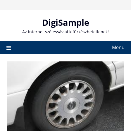
Skip
to
content
DigiSample
Az internet szélessávjai kifürkészhetetlenek!
Menu