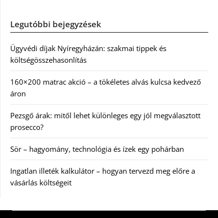
Legutóbbi bejegyzések
Ügyvédi díjak Nyíregyházán: szakmai tippek és
költségösszehasonlítás
160×200 matrac akció – a tökéletes alvás kulcsa kedvező
áron
Pezsgő árak: mitől lehet különleges egy jól megválasztott
prosecco?
Sör – hagyomány, technológia és ízek egy pohárban
Ingatlan illeték kalkulátor – hogyan tervezd meg előre a
vásárlás költségeit