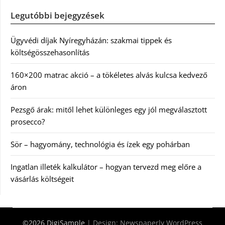
Legutóbbi bejegyzések
Ügyvédi díjak Nyíregyházán: szakmai tippek és
költségösszehasonlítás
160×200 matrac akció – a tökéletes alvás kulcsa kedvező
áron
Pezsgő árak: mitől lehet különleges egy jól megválasztott
prosecco?
Sör – hagyomány, technológia és ízek egy pohárban
Ingatlan illeték kalkulátor – hogyan tervezd meg előre a
vásárlás költségeit
©2026 DigiSample
| Design:
Newspaperly WordPress