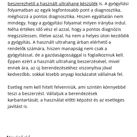
beszerezhető a használt ultrahang készülék
is. A gyógyítási
folyamatban az egyik legfontosabb pont a diagnosztika,
méghozzá a pontos diagnosztika.
Hiszen egyáltalán nem
mindegy, hogy a gyógyítási folyamat milyen irányba indul.
Néha értékes idő vész el azzal, hogy a pontos diagnózis
megszülessen, illetve azzal, ha nem a helyes úton kezdődik
a gyógyítás.
A használt ultrahang árban elérhető a
rendelők számára, hiszen manapság nem csak a
gyógyítással, de a gazdaságossággal is foglalkozniuk kell.
Éppen ezért a használt ultrahang beszerzésével, mivel
ennek ára, az új berendezésekhez viszonyítva jóval
kedvezőbb, sokkal kisebb anyagi kockázatot vállalnak fel.
Esetleg nem kell hitelt felvenniük, ami szintén könnyebbé
teszi a beszerzést. Vállaljuk a berendezések
karbantartását, a használat előtti képzést és az esetleges
javítást is.