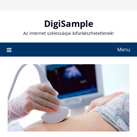
Skip
to
content
DigiSample
Az internet szélessávjai kifürkészhetetlenek!
Menu