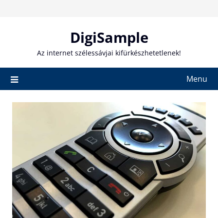
Skip
to
content
DigiSample
Az internet szélessávjai kifürkészhetetlenek!
Menu