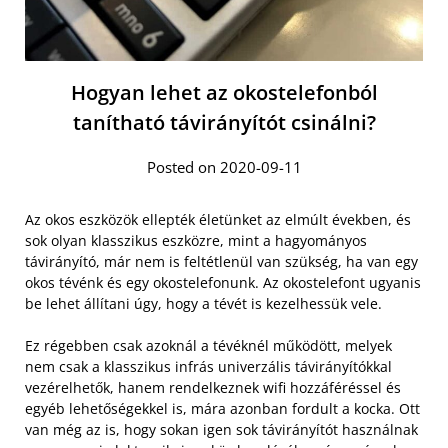
Hogyan lehet az okostelefonból
tanítható távirányítót csinálni?
Posted on 2020-09-11
Az okos eszközök ellepték életünket az elmúlt években, és
sok olyan klasszikus eszközre, mint a hagyományos
távirányító, már nem is feltétlenül van szükség, ha van egy
okos tévénk és egy okostelefonunk. Az okostelefont ugyanis
be lehet állítani úgy, hogy a tévét is kezelhessük vele.
Ez régebben csak azoknál a tévéknél működött, melyek
nem csak a klasszikus infrás univerzális távirányítókkal
vezérelhetők, hanem rendelkeznek wifi hozzáféréssel és
egyéb lehetőségekkel is, mára azonban fordult a kocka. Ott
van még az is, hogy sokan igen sok távirányítót használnak