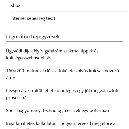
Xbox
Internet sebesség teszt
Legutóbbi bejegyzések
Ügyvédi díjak Nyíregyházán: szakmai tippek és
költségösszehasonlítás
160×200 matrac akció – a tökéletes alvás kulcsa kedvező
áron
Pezsgő árak: mitől lehet különleges egy jól megválasztott
prosecco?
Sör – hagyomány, technológia és ízek egy pohárban
Ingatlan illeték kalkulátor – hogyan tervezd meg előre a