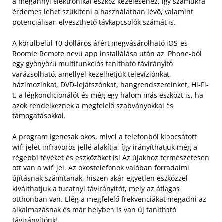
a megannyi elektronikai eszköz kezeléséhez, így számukra
érdemes lehet szűkíteni a használatban lévő, valamint
potenciálisan elveszthető távkapcsolók számát is.
A körülbelül 10 dolláros árért megvásárolható iOS-es
Roomie Remote nevű app installálása után az iPhone-ból
egy gyönyörű multifunkciós tanítható távirányító
varázsolható, amellyel kezelhetjük televíziónkat,
házimozinkat, DVD-lejátszónkat, hangrendszereinket, Hi-Fi-
t, a légkondicionálót és még egy halom más eszközt is, ha
azok rendelkeznek a megfelelő szabványokkal és
támogatásokkal.
A program igencsak okos, mivel a telefonból kibocsátott
wifi jelet infravörös jellé alakítja, így irányíthatjuk még a
régebbi tévéket és eszközöket is! Az újakhoz természetesen
ott van a wifi jel. Az okostelefonok valóban forradalmi
újításnak számítanak, hiszen akár egyetlen eszközzel
kiválthatjuk a tucatnyi távirányítót, mely az átlagos
otthonban van. Elég a megfelelő frekvenciákat megadni az
alkalmazásnak és már helyben is van új tanítható
távirányítónk!