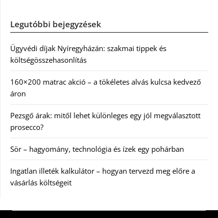
Legutóbbi bejegyzések
Ügyvédi díjak Nyíregyházán: szakmai tippek és
költségösszehasonlítás
160×200 matrac akció – a tökéletes alvás kulcsa kedvező
áron
Pezsgő árak: mitől lehet különleges egy jól megválasztott
prosecco?
Sör – hagyomány, technológia és ízek egy pohárban
Ingatlan illeték kalkulátor – hogyan tervezd meg előre a
vásárlás költségeit