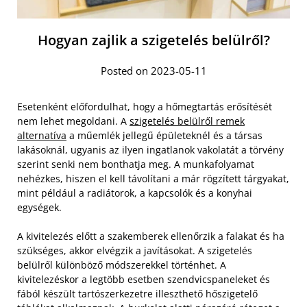
Hogyan zajlik a szigetelés belülről?
Posted on 2023-05-11
Esetenként előfordulhat, hogy a hőmegtartás erősítését
nem lehet megoldani. A
szigetelés belülről remek
alternatíva
a műemlék jellegű épületeknél és a társas
lakásoknál, ugyanis az ilyen ingatlanok vakolatát a törvény
szerint senki nem bonthatja meg. A munkafolyamat
nehézkes, hiszen el kell távolítani a már rögzített tárgyakat,
mint például a radiátorok, a kapcsolók és a konyhai
egységek.
A kivitelezés előtt a szakemberek ellenőrzik a falakat és ha
szükséges, akkor elvégzik a javításokat. A szigetelés
belülről különböző módszerekkel történhet. A
kivitelezéskor a legtöbb esetben szendvicspaneleket és
fából készült tartószerkezetre illeszthető hőszigetelő