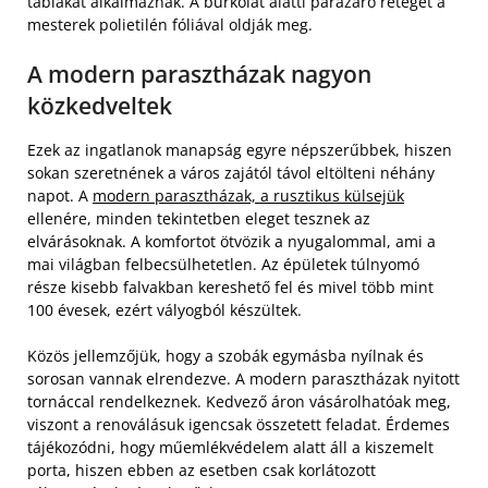
táblákat alkalmaznak. A burkolat alatti párazáró réteget a
mesterek polietilén fóliával oldják meg.
A modern parasztházak nagyon
közkedveltek
Ezek az ingatlanok manapság egyre népszerűbbek, hiszen
sokan szeretnének a város zajától távol eltölteni néhány
napot. A
modern parasztházak, a rusztikus külsejük
ellenére, minden tekintetben eleget tesznek az
elvárásoknak. A komfortot ötvözik a nyugalommal, ami a
mai világban felbecsülhetetlen. Az épületek túlnyomó
része kisebb falvakban kereshető fel és mivel több mint
100 évesek, ezért vályogból készültek.
Közös jellemzőjük, hogy a szobák egymásba nyílnak és
sorosan vannak elrendezve. A modern parasztházak nyitott
tornáccal rendelkeznek. Kedvező áron vásárolhatóak meg,
viszont a renoválásuk igencsak összetett feladat. Érdemes
tájékozódni, hogy műemlékvédelem alatt áll a kiszemelt
porta, hiszen ebben az esetben csak korlátozott