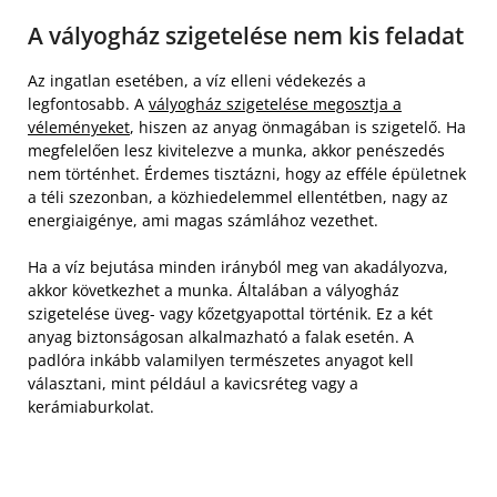
A vályogház szigetelése nem kis feladat
Az ingatlan esetében, a víz elleni védekezés a
legfontosabb. A
vályogház szigetelése megosztja a
véleményeket
, hiszen az anyag önmagában is szigetelő. Ha
megfelelően lesz kivitelezve a munka, akkor penészedés
nem történhet. Érdemes tisztázni, hogy az efféle épületnek
a téli szezonban, a közhiedelemmel ellentétben, nagy az
energiaigénye, ami magas számlához vezethet.
Ha a víz bejutása minden irányból meg van akadályozva,
akkor következhet a munka. Általában a vályogház
szigetelése üveg- vagy kőzetgyapottal történik. Ez a két
anyag biztonságosan alkalmazható a falak esetén. A
padlóra inkább valamilyen természetes anyagot kell
választani, mint például a kavicsréteg vagy a
kerámiaburkolat.