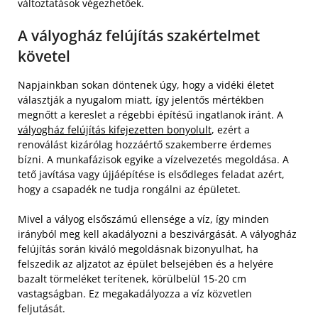
változtatások végezhetőek.
A vályogház felújítás szakértelmet
követel
Napjainkban sokan döntenek úgy, hogy a vidéki életet
választják a nyugalom miatt, így jelentős mértékben
megnőtt a kereslet a régebbi építésű ingatlanok iránt. A
vályogház felújítás kifejezetten bonyolult
, ezért a
renoválást kizárólag hozzáértő szakemberre érdemes
bízni. A munkafázisok egyike a vízelvezetés megoldása. A
tető javítása vagy újjáépítése is elsődleges feladat azért,
hogy a csapadék ne tudja rongálni az épületet.
Mivel a vályog elsőszámú ellensége a víz, így minden
irányból meg kell akadályozni a beszivárgását. A vályogház
felújítás során kiváló megoldásnak bizonyulhat, ha
felszedik az aljzatot az épület belsejében és a helyére
bazalt törmeléket terítenek, körülbelül 15-20 cm
vastagságban. Ez megakadályozza a víz közvetlen
feljutását.