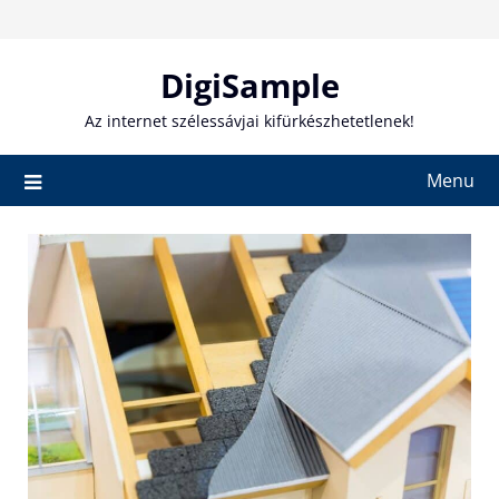
Skip
to
content
DigiSample
Az internet szélessávjai kifürkészhetetlenek!
Menu