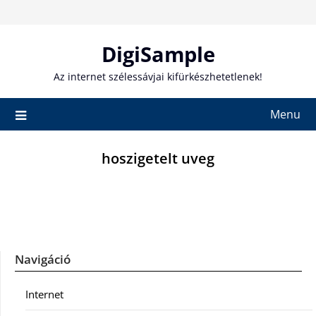
Skip
to
content
DigiSample
Az internet szélessávjai kifürkészhetetlenek!
Menu
hoszigetelt uveg
Navigáció
Internet