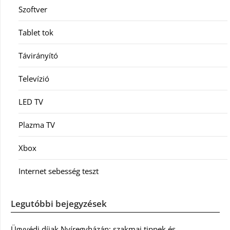
Szoftver
Tablet tok
Távirányító
Televízió
LED TV
Plazma TV
Xbox
Internet sebesség teszt
Legutóbbi bejegyzések
Ügyvédi díjak Nyíregyházán: szakmai tippek és