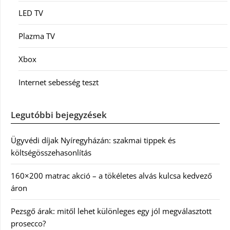
LED TV
Plazma TV
Xbox
Internet sebesség teszt
Legutóbbi bejegyzések
Ügyvédi díjak Nyíregyházán: szakmai tippek és
költségösszehasonlítás
160×200 matrac akció – a tökéletes alvás kulcsa kedvező
áron
Pezsgő árak: mitől lehet különleges egy jól megválasztott
prosecco?