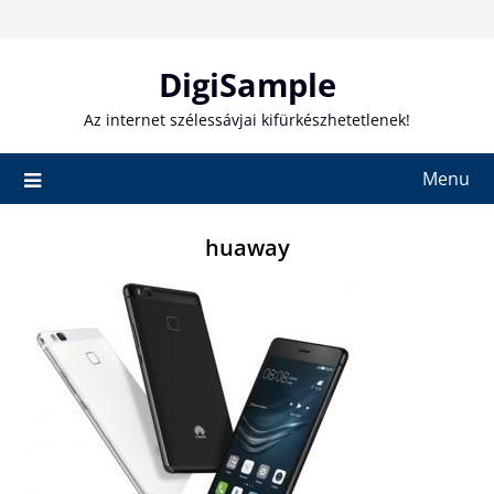
Skip
to
content
DigiSample
Az internet szélessávjai kifürkészhetetlenek!
Menu
huaway