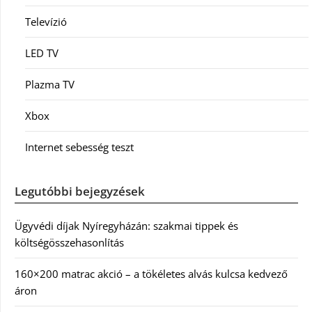
Televízió
LED TV
Plazma TV
Xbox
Internet sebesség teszt
Legutóbbi bejegyzések
Ügyvédi díjak Nyíregyházán: szakmai tippek és
költségösszehasonlítás
160×200 matrac akció – a tökéletes alvás kulcsa kedvező
áron