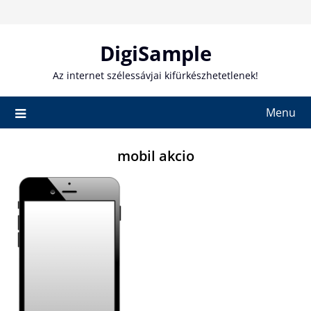
Skip
to
content
DigiSample
Az internet szélessávjai kifürkészhetetlenek!
Menu
mobil akcio