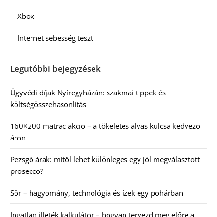
Xbox
Internet sebesség teszt
Legutóbbi bejegyzések
Ügyvédi díjak Nyíregyházán: szakmai tippek és
költségösszehasonlítás
160×200 matrac akció – a tökéletes alvás kulcsa kedvező
áron
Pezsgő árak: mitől lehet különleges egy jól megválasztott
prosecco?
Sör – hagyomány, technológia és ízek egy pohárban
Ingatlan illeték kalkulátor – hogyan tervezd meg előre a