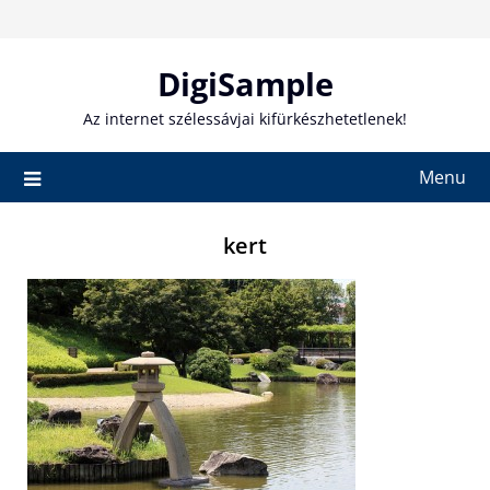
Skip
to
content
DigiSample
Az internet szélessávjai kifürkészhetetlenek!
Menu
kert