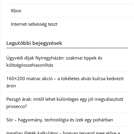
Xbox
Internet sebesség teszt
Legutóbbi bejegyzések
Ügyvédi díjak Nyíregyházán: szakmai tippek és
költségösszehasonlítás
160×200 matrac akció – a tökéletes alvás kulcsa kedvező
áron
Pezsgő árak: mitől lehet különleges egy jól megválasztott
prosecco?
Sör – hagyomány, technológia és ízek egy pohárban
Ingatlan illeték kalkulátor – hogyan tervezd meg előre a