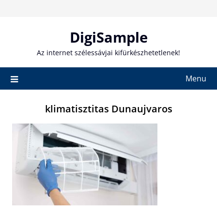
Skip
to
content
DigiSample
Az internet szélessávjai kifürkészhetetlenek!
Menu
klimatisztitas Dunaujvaros