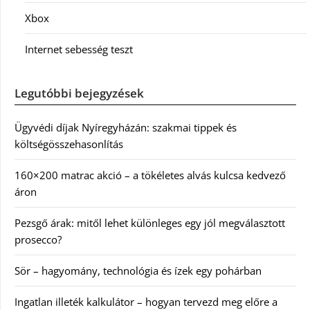
Xbox
Internet sebesség teszt
Legutóbbi bejegyzések
Ügyvédi díjak Nyíregyházán: szakmai tippek és
költségösszehasonlítás
160×200 matrac akció – a tökéletes alvás kulcsa kedvező
áron
Pezsgő árak: mitől lehet különleges egy jól megválasztott
prosecco?
Sör – hagyomány, technológia és ízek egy pohárban
Ingatlan illeték kalkulátor – hogyan tervezd meg előre a