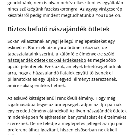
gondolnánk, nem is olyan nehéz elkészíteni és egyáltalán
nincs szükségünk fazekaskorongra. Az agyag virágcserép
készítésről pedig mindent megtudhatunk a YouTube-on.
Biztos befutó nászajándék ötletek
Sokan választanak anyagi jellegű meglepetéseket egy
esküvőre. Bár ezek bizonyára örömet okoznak, de
tapasztalataink szerint, a különféle élményekre szóló
nászajándék ötletek sokkal érdekesebb
és meglepőbb
opciót jelentenek. Ezek azok, amelyek lehetőséget adnak
arra, hogy a házasulandó fiatalok együtt töltsenek el
pillanatokat és egy újabb egyedi élményt szerezzenek,
amire sokáig emlékezhetnek.
Az esküvő kétségtelenül rendkívüli élmény. Hogy még
izgalmasabbá tegye az ünnepséget, adjon az ifjú párnak
egy eredeti élmény ajándékot! Az ilyen nászajándék ötletek
mindenképpen felejthetetlen benyomásokat és érzelmeket
szereznek. De ne feledje a meglepetés jellegét az ifjú pár
preferenciáihoz igazítani, hiszen elsősorban nekik kell