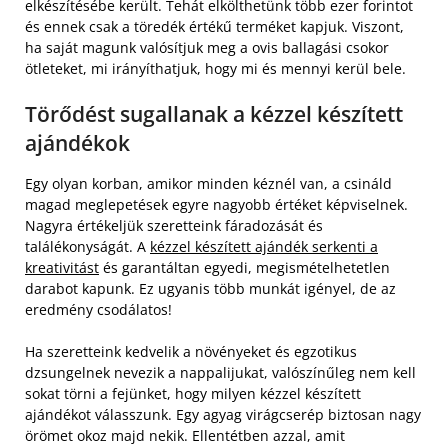
elkészítésébe került. Tehát elkölthetünk több ezer forintot
és ennek csak a töredék értékű terméket kapjuk. Viszont,
ha saját magunk valósítjuk meg a ovis ballagási csokor
ötleteket, mi irányíthatjuk, hogy mi és mennyi kerül bele.
Törődést sugallanak a kézzel készített
ajándékok
Egy olyan korban, amikor minden kéznél van, a csináld
magad meglepetések egyre nagyobb értéket képviselnek.
Nagyra értékeljük szeretteink fáradozását és
találékonyságát. A
kézzel készített ajándék serkenti a
kreativitást
és garantáltan egyedi, megismételhetetlen
darabot kapunk. Ez ugyanis több munkát igényel, de az
eredmény csodálatos!
Ha szeretteink kedvelik a növényeket és egzotikus
dzsungelnek nevezik a nappalijukat, valószínűleg nem kell
sokat törni a fejünket, hogy milyen kézzel készített
ajándékot válasszunk. Egy agyag virágcserép biztosan nagy
örömet okoz majd nekik. Ellentétben azzal, amit