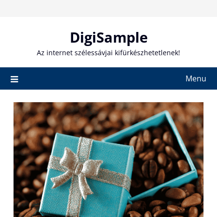
Skip
to
content
DigiSample
Az internet szélessávjai kifürkészhetetlenek!
Menu