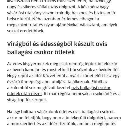
kiválasztása néha trükkös művészet lehet, ha azok egy
nagy és sikeres vállalkozás dolgozói. A készpénz vagy
vásárlási utalvány viszont mindig hasznos és biztosan jó
helyre kerül. Néha azonban érdemes elhagyni a
megszokott utat és olyan ajándékokat választani, amelyek
sokkal eredetibbek.
Virágból és édességből készült ovis
ballagási csokor ötletek
Az édes kisgyermekek még csak nemrég léptek be először
az óvoda kapuján és most el kell búcsúzniuk az óvónénitől.
Hogy repül az idő! Közvetlenül a nyári szünet előtt lesz egy
évzáró ünnepség, ahol utoljára találkoznak. Ebből az
alkalomból sok meghívott kezd el
ovis ballagási csokor
ötletek után nézni
. Itt már régóta nemcsak a csokoládé és a
virág kap főszerepet.
Ha egy boltban vásárolunk ötletes ovis ballagási csokrot,
akkor ne feledjük, hogy nem a belekerülő dolgokért, hanem
a munkaerőért és az időért fizetünk, amibe a meglepetés