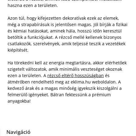
haszna ezen a területen.
Azon túl, hogy kifejezetten dekoratívak ezek az elemek,
még a strapabírásuk is jelentősen magas. Jól bírják a fizikai
és kémiai hatásokat, aminek hála, hosszú időn keresztül
betöltik a funkciójukat. A rézcső mellé kellenek bizonyos
csatlakozók, szerelvények, amik teljessé teszik a vezetékek
kiépítését.
Ha törekedni kell az energia megtartásra, akkor elérhetőek
szigetelt változatok, amik minimális veszteséget okoznak
ezen a területen. A
rézcső eltérő hosszúságban
és
átmérőben rendelhető meg az eklima.hu weboldalon. A
kedvező árak és a magas minőség igyekszik kiszolgálni a
felmerülő igényeket. Bátran fektessünk a prémium
anyagokba!
Navigáció