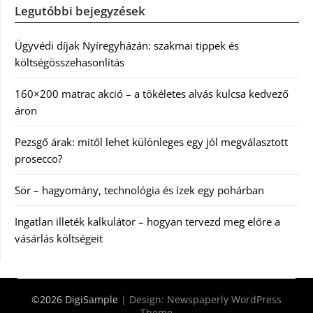
Legutóbbi bejegyzések
Ügyvédi díjak Nyíregyházán: szakmai tippek és
költségösszehasonlítás
160×200 matrac akció – a tökéletes alvás kulcsa kedvező
áron
Pezsgő árak: mitől lehet különleges egy jól megválasztott
prosecco?
Sör – hagyomány, technológia és ízek egy pohárban
Ingatlan illeték kalkulátor – hogyan tervezd meg előre a
vásárlás költségeit
©2026 DigiSample
| Design:
Newspaperly WordPress
Theme