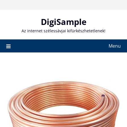
Skip
to
content
DigiSample
Az internet szélessávjai kifürkészhetetlenek!
Menu