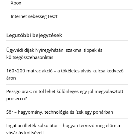
Xbox
Internet sebesség teszt
Legutóbbi bejegyzések
Ügyvédi díjak Nyíregyházán: szakmai tippek és
költségösszehasonlítás
160×200 matrac akció – a tökéletes alvás kulcsa kedvező
áron
Pezsgő árak: mitől lehet különleges egy jól megválasztott
prosecco?
Sör – hagyomány, technológia és ízek egy pohárban
Ingatlan illeték kalkulátor – hogyan tervezd meg előre a
vásárlás költségeit