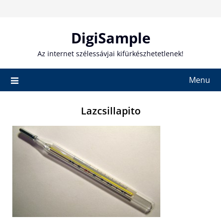
Skip
to
content
DigiSample
Az internet szélessávjai kifürkészhetetlenek!
Menu
Lazcsillapito