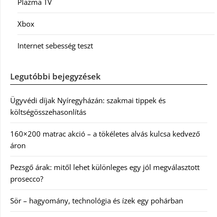
Plazma TV
Xbox
Internet sebesség teszt
Legutóbbi bejegyzések
Ügyvédi díjak Nyíregyházán: szakmai tippek és
költségösszehasonlítás
160×200 matrac akció – a tökéletes alvás kulcsa kedvező
áron
Pezsgő árak: mitől lehet különleges egy jól megválasztott
prosecco?
Sör – hagyomány, technológia és ízek egy pohárban