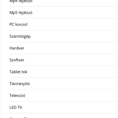
Mp4 lejátszó
Mp5 lejátszó
PC konzol
Számítógép
Hardver
Szoftver
Tablet tok
Távirányító
Televízió
LED TV