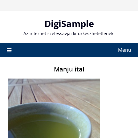
Skip
to
content
DigiSample
Az internet szélessávjai kifürkészhetetlenek!
Menu
Manju ital