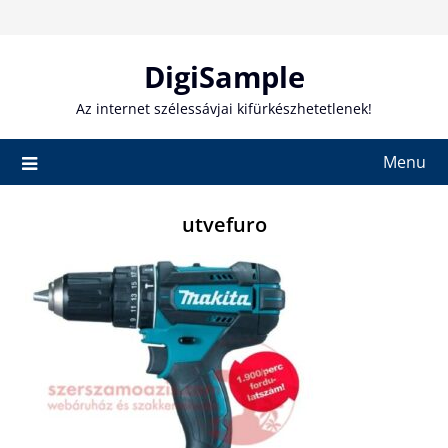
Skip
to
content
DigiSample
Az internet szélessávjai kifürkészhetetlenek!
Menu
utvefuro