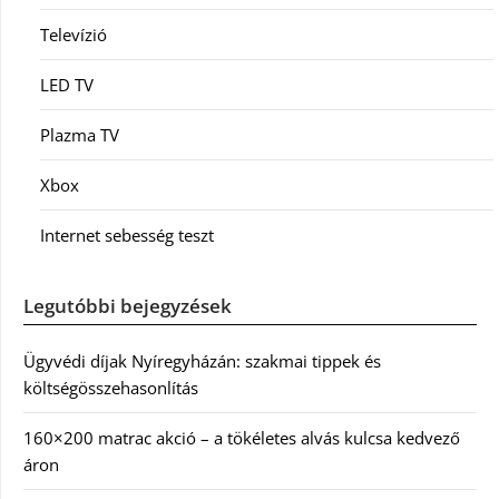
Televízió
LED TV
Plazma TV
Xbox
Internet sebesség teszt
Legutóbbi bejegyzések
Ügyvédi díjak Nyíregyházán: szakmai tippek és
költségösszehasonlítás
160×200 matrac akció – a tökéletes alvás kulcsa kedvező
áron