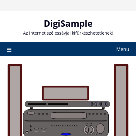
Skip
to
content
DigiSample
Az internet szélessávjai kifürkészhetetlenek!
Menu