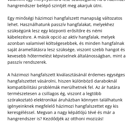
hangrendszer belépő szintjét meg akarjuk ütni.
Egy minőségi házimozi hangfalszett manapság változatos
lehet. Használhatunk passzív hangfalakat, melyekhez
szükségünk lesz egy központi erősítőre és némi
kábelezésre. A másik opció az aktív hangfalak, melyek
azonban valamivel költségesebbek, és minden hangfalnak
saját áramellátásra lesz szüksége, viszont szebb hangot és
kevesebb hőtermelést képviselnek általánosságban, mint a
passzív rendszerek.
A házimozi hangfalszett kiválasztásánál érdemes egységes
hangfalszettet vásárolni, hiszen különböző daraboknál
kompatibilitási problémák merülhetnek fel. Az ár határa
természetesen a csillagos ég, viszont a legtöbb
szórakoztató elektronikai áruházban könnyen találhatunk
igényeinknek megfelelő házimozi hangfalszettet egy kis
keresgéléssel. Megvan a nagy képátlójú tévé és már a
hangrendszer is? Kezdődjék az otthoni mozizás!