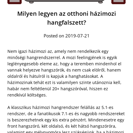
Milyen legyen az otthoni házimozi
hangfalszett?
Posted on 2019-07-21
Nem igazi házimozi az, amely nem rendelkezik egy
minőségi hangrendszerrel. A mozi feelingjének is egyik
leglényegesebb eleme az, hogy a teremben mindenhol el
vannak helyezve hangszórók, és nem csak elölről, hanem
oldalról és hátulról is kapjuk a hanghatásokat. A
házimozinak tehát ezt is valamilyen szinte utánoznia kell,
habár nem feltétlenül 20+ hangszóróval, hiszen ez
rendkívül költséges.
A klasszikus házimozi hangrendszer felállás az 5.1-es
rendszer, de a fanatikusok 7.1-es és nagyobb rendszereket
is beszerezhetnek egy kis extra pénzért. Mindenesetre egy
front hangszóró, két oldalsó, és két hátsó hangszóróra,
valamint egy mélynyomóra lesz szükségünk, ha a házimozi