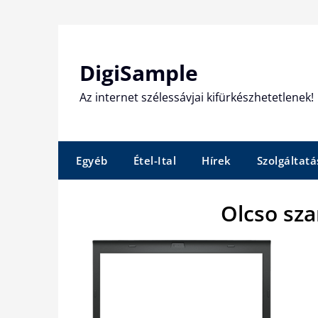
Skip
to
content
DigiSample
Az internet szélessávjai kifürkészhetetlenek!
Egyéb
Étel-Ital
Hírek
Szolgáltatá
Olcso sz