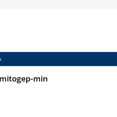
s
amitogep-min