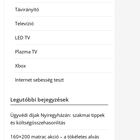
Távirányító
Televízió
LED TV
Plazma TV
Xbox
Internet sebesség teszt
Legutóbbi bejegyzések
Ügyvédi díjak Nyíregyházán: szakmai tippek
és költségösszehasonlítás
160×200 matrac akció – a tökéletes alvás