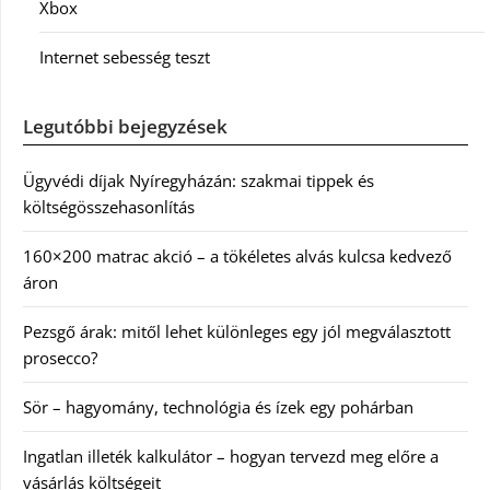
Xbox
Internet sebesség teszt
Legutóbbi bejegyzések
Ügyvédi díjak Nyíregyházán: szakmai tippek és
költségösszehasonlítás
160×200 matrac akció – a tökéletes alvás kulcsa kedvező
áron
Pezsgő árak: mitől lehet különleges egy jól megválasztott
prosecco?
Sör – hagyomány, technológia és ízek egy pohárban
Ingatlan illeték kalkulátor – hogyan tervezd meg előre a
vásárlás költségeit