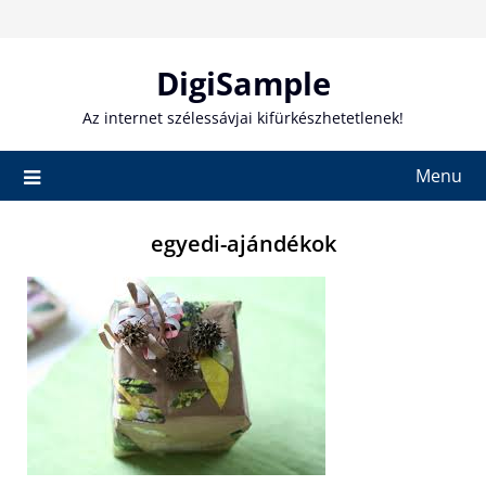
Skip
to
content
DigiSample
Az internet szélessávjai kifürkészhetetlenek!
Menu
egyedi-ajándékok