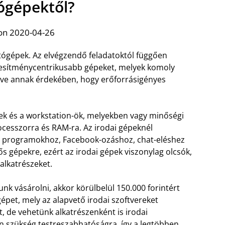
ógépektől?
on 2020-04-26
ógépek. Az elvégzendő feladatoktól függően
jesítménycentrikusabb gépeket, melyek komoly
elve annak érdekében, hogy erőforrásigényes
ek és a workstation-ök, melyekben vagy minőségi
ocesszorra és RAM-ra. Az irodai gépeknél
ő programokhoz, Facebook-ozáshoz, chat-eléshez
 gépekre, ezért az irodai gépek viszonylag olcsók,
alkatrészeket.
unk vásárolni, akkor körülbelül 150.000 forintért
épet, mely az alapvető irodai szoftvereket
, de vehetünk alkatrészenként is irodai
n szükség testreszabhatóságra, így a legtöbben