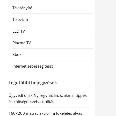
Távirányító
Televízió
LED TV
Plazma TV
Xbox
Internet sebesség teszt
Legutóbbi bejegyzések
Ügyvédi díjak Nyíregyházán: szakmai tippek
és költségösszehasonlítás
160×200 matrac akció – a tökéletes alvás