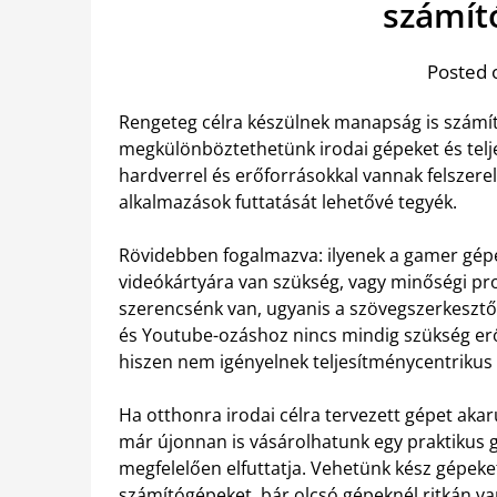
számít
Posted 
Rengeteg célra készülnek manapság is számít
megkülönböztethetünk irodai gépeket és tel
hardverrel és erőforrásokkal vannak felszer
alkalmazások futtatását lehetővé tegyék.
Rövidebben fogalmazva: ilyenek a gamer gép
videókártyára van szükség, vagy minőségi pr
szerencsénk van, ugyanis a szövegszerkeszt
és Youtube-ozáshoz nincs mindig szükség erős
hiszen nem igényelnek teljesítménycentrikus 
Ha otthonra irodai célra tervezett gépet akar
már újonnan is vásárolhatunk egy praktikus g
megfelelően elfuttatja. Vehetünk kész gépeket
számítógépeket, bár olcsó gépeknél ritkán va