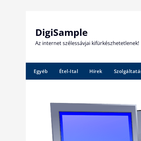
Skip
to
content
DigiSample
Az internet szélessávjai kifürkészhetetlenek!
Egyéb
Étel-Ital
Hírek
Szolgáltatá