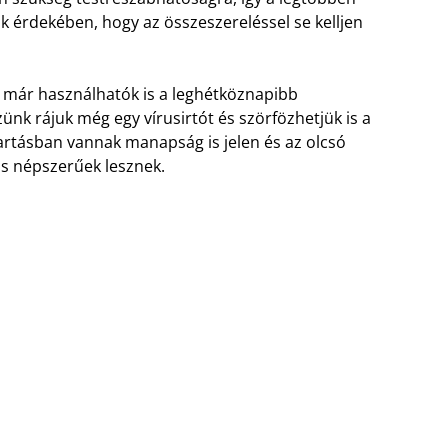
k érdekében, hogy az összeszereléssel se kelljen
k már használhatók is a leghétköznapibb
nk rájuk még egy vírusirtót és szörfözhetjük is a
artásban vannak manapság is jelen és az olcsó
is népszerűek lesznek.