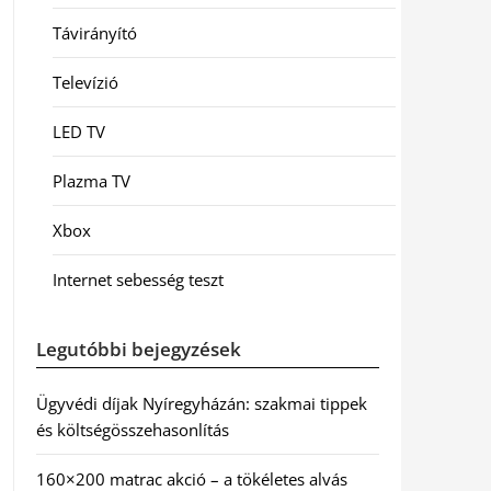
Távirányító
Televízió
LED TV
Plazma TV
Xbox
Internet sebesség teszt
Legutóbbi bejegyzések
Ügyvédi díjak Nyíregyházán: szakmai tippek
és költségösszehasonlítás
160×200 matrac akció – a tökéletes alvás