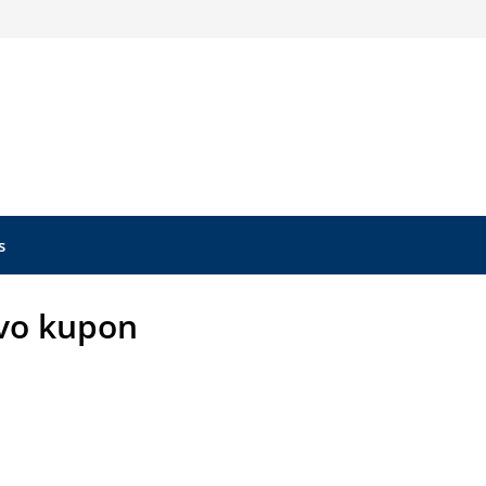
s
vo kupon