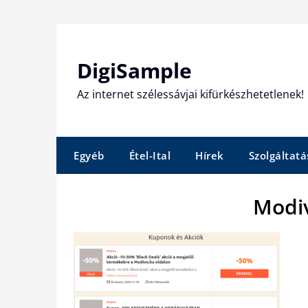
Skip
to
content
DigiSample
Az internet szélessávjai kifürkészhetetlenek!
Egyéb
Étel-Ital
Hírek
Szolgáltatá
Modi