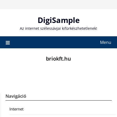
Skip
to
content
DigiSample
Az internet szélessávjai kifürkészhetetlenek!
Menu
briokft.hu
Navigáció
Internet