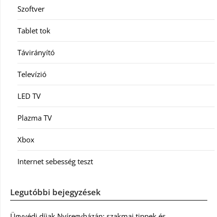
Szoftver
Tablet tok
Távirányító
Televízió
LED TV
Plazma TV
Xbox
Internet sebesség teszt
Legutóbbi bejegyzések
Ügyvédi díjak Nyíregyházán: szakmai tippek és