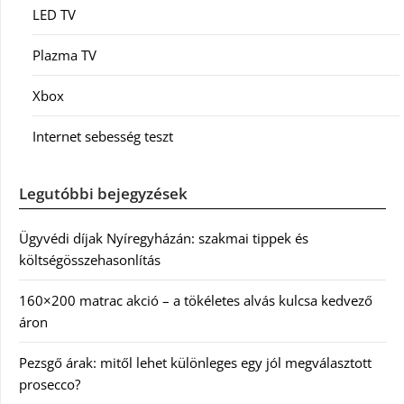
LED TV
Plazma TV
Xbox
Internet sebesség teszt
Legutóbbi bejegyzések
Ügyvédi díjak Nyíregyházán: szakmai tippek és
költségösszehasonlítás
160×200 matrac akció – a tökéletes alvás kulcsa kedvező
áron
Pezsgő árak: mitől lehet különleges egy jól megválasztott
prosecco?