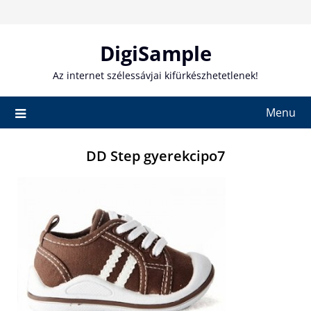
Skip
to
content
DigiSample
Az internet szélessávjai kifürkészhetetlenek!
Menu
DD Step gyerekcipo7