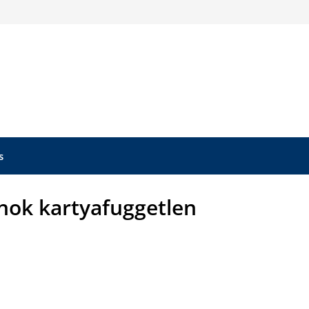
s
onok kartyafuggetlen