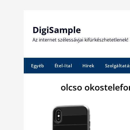
Skip
to
content
DigiSample
Az internet szélessávjai kifürkészhetetlenek!
Egyéb
Étel-Ital
Hírek
Szolgáltatá
olcso okostelef