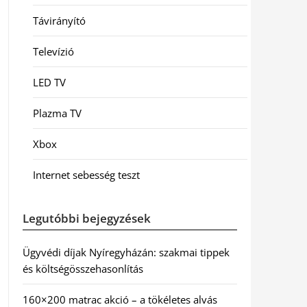
Távirányító
Televízió
LED TV
Plazma TV
Xbox
Internet sebesség teszt
Legutóbbi bejegyzések
Ügyvédi díjak Nyíregyházán: szakmai tippek
és költségösszehasonlítás
160×200 matrac akció – a tökéletes alvás