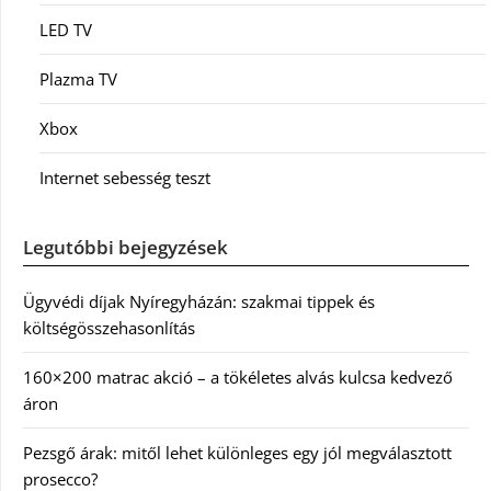
LED TV
Plazma TV
Xbox
Internet sebesség teszt
Legutóbbi bejegyzések
Ügyvédi díjak Nyíregyházán: szakmai tippek és
költségösszehasonlítás
160×200 matrac akció – a tökéletes alvás kulcsa kedvező
áron
Pezsgő árak: mitől lehet különleges egy jól megválasztott
prosecco?