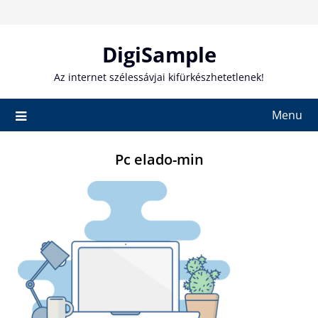
Skip
to
content
DigiSample
Az internet szélessávjai kifürkészhetetlenek!
Menu
Pc elado-min