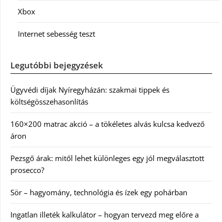
Xbox
Internet sebesség teszt
Legutóbbi bejegyzések
Ügyvédi díjak Nyíregyházán: szakmai tippek és
költségösszehasonlítás
160×200 matrac akció – a tökéletes alvás kulcsa kedvező
áron
Pezsgő árak: mitől lehet különleges egy jól megválasztott
prosecco?
Sör – hagyomány, technológia és ízek egy pohárban
Ingatlan illeték kalkulátor – hogyan tervezd meg előre a