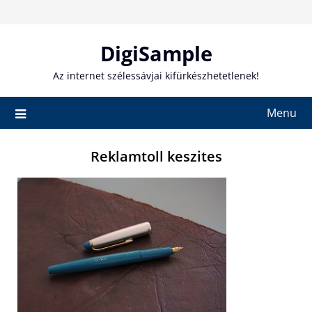
Skip
to
content
DigiSample
Az internet szélessávjai kifürkészhetetlenek!
Menu
Reklamtoll keszites