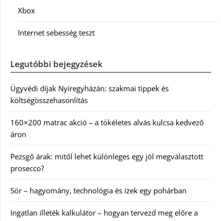
Xbox
Internet sebesség teszt
Legutóbbi bejegyzések
Ügyvédi díjak Nyíregyházán: szakmai tippek és
költségösszehasonlítás
160×200 matrac akció – a tökéletes alvás kulcsa kedvező
áron
Pezsgő árak: mitől lehet különleges egy jól megválasztott
prosecco?
Sör – hagyomány, technológia és ízek egy pohárban
Ingatlan illeték kalkulátor – hogyan tervezd meg előre a