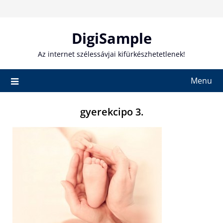
Skip
to
content
DigiSample
Az internet szélessávjai kifürkészhetetlenek!
Menu
gyerekcipo 3.