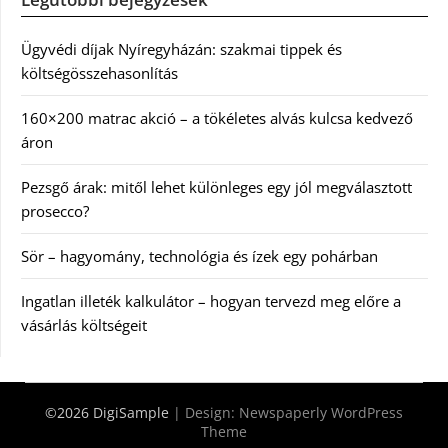
Ügyvédi díjak Nyíregyházán: szakmai tippek és
költségösszehasonlítás
160×200 matrac akció – a tökéletes alvás kulcsa kedvező
áron
Pezsgő árak: mitől lehet különleges egy jól megválasztott
prosecco?
Sör – hagyomány, technológia és ízek egy pohárban
Ingatlan illeték kalkulátor – hogyan tervezd meg előre a
vásárlás költségeit
©2026 DigiSample
| Design:
Newspaperly WordPress
Theme