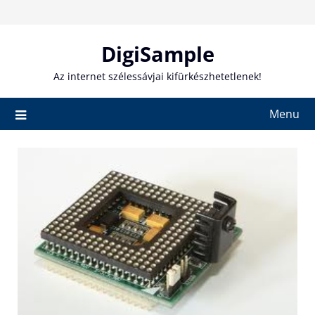
Skip
to
content
DigiSample
Az internet szélessávjai kifürkészhetetlenek!
Menu