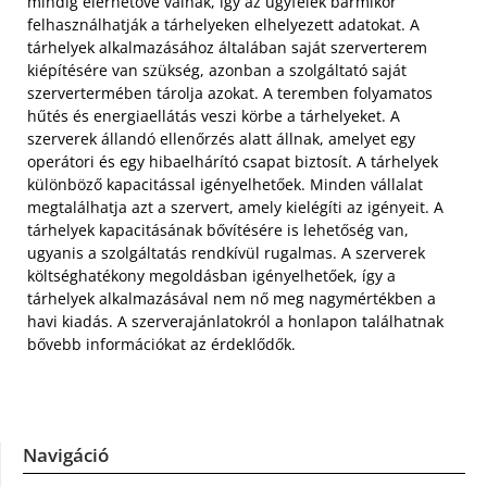
mindig elérhetővé válnak, így az ügyfelek bármikor
felhasználhatják a tárhelyeken elhelyezett adatokat. A
tárhelyek alkalmazásához általában saját szerverterem
kiépítésére van szükség, azonban a szolgáltató saját
szervertermében tárolja azokat. A teremben folyamatos
hűtés és energiaellátás veszi körbe a tárhelyeket.
A
szerverek állandó ellenőrzés alatt állnak, amelyet egy
operátori és egy hibaelhárító csapat biztosít. A tárhelyek
különböző kapacitással igényelhetőek. Minden vállalat
megtalálhatja azt a szervert, amely kielégíti az igényeit. A
tárhelyek kapacitásának bővítésére is lehetőség van,
ugyanis a szolgáltatás rendkívül rugalmas. A szerverek
költséghatékony megoldásban igényelhetőek, így a
tárhelyek alkalmazásával nem nő meg nagymértékben a
havi kiadás. A szerverajánlatokról a honlapon találhatnak
bővebb információkat az érdeklődők.
Navigáció