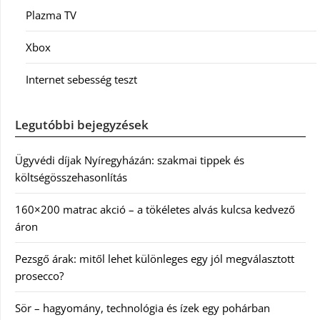
Plazma TV
Xbox
Internet sebesség teszt
Legutóbbi bejegyzések
Ügyvédi díjak Nyíregyházán: szakmai tippek és
költségösszehasonlítás
160×200 matrac akció – a tökéletes alvás kulcsa kedvező
áron
Pezsgő árak: mitől lehet különleges egy jól megválasztott
prosecco?
Sör – hagyomány, technológia és ízek egy pohárban