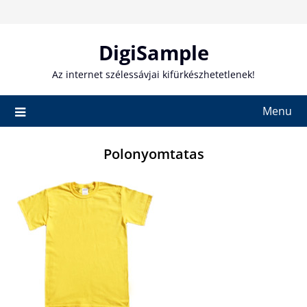
Skip
to
content
DigiSample
Az internet szélessávjai kifürkészhetetlenek!
Menu
Polonyomtatas