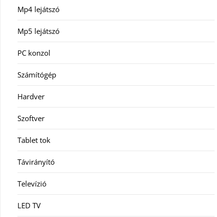
Mp4 lejátszó
Mp5 lejátszó
PC konzol
Számítógép
Hardver
Szoftver
Tablet tok
Távirányító
Televízió
LED TV