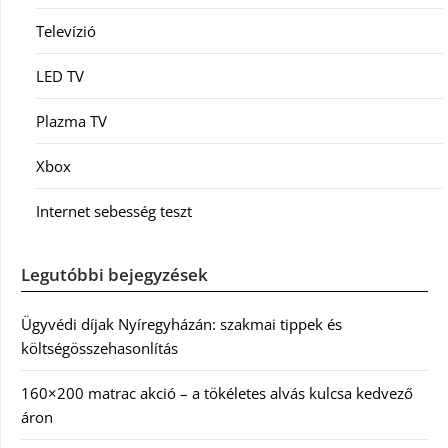
Televízió
LED TV
Plazma TV
Xbox
Internet sebesség teszt
Legutóbbi bejegyzések
Ügyvédi díjak Nyíregyházán: szakmai tippek és
költségösszehasonlítás
160×200 matrac akció – a tökéletes alvás kulcsa kedvező
áron