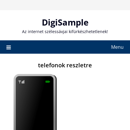
Skip
to
content
DigiSample
Az internet szélessávjai kifürkészhetetlenek!
Menu
telefonok reszletre