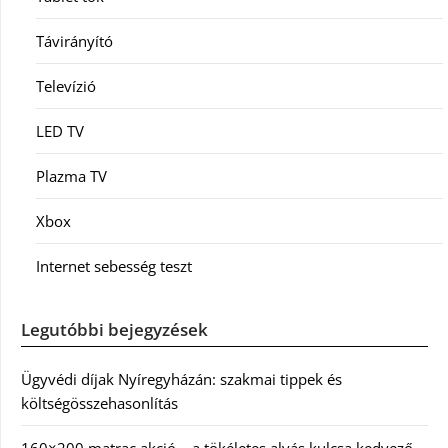
Távirányító
Televízió
LED TV
Plazma TV
Xbox
Internet sebesség teszt
Legutóbbi bejegyzések
Ügyvédi díjak Nyíregyházán: szakmai tippek és
költségösszehasonlítás
160×200 matrac akció – a tökéletes alvás kulcsa kedvező