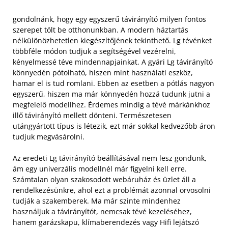
gondolnánk, hogy egy egyszerű távirányító milyen fontos
szerepet tölt be otthonunkban. A modern háztartás
nélkülönözhetetlen kiegészítőjének tekinthető. Lg tévénket
többféle módon tudjuk a segítségével vezérelni,
kényelmessé téve mindennapjainkat. A gyári Lg távirányító
könnyedén pótolható, hiszen mint használati eszköz,
hamar el is tud romlani. Ebben az esetben a pótlás nagyon
egyszerű, hiszen ma már könnyedén hozzá tudunk jutni a
megfelelő modellhez. Érdemes mindig a tévé márkánkhoz
illő távirányító mellett dönteni. Természetesen
utángyártott típus is létezik, ezt már sokkal kedvezőbb áron
tudjuk megvásárolni.
Az eredeti Lg távirányító beállításával nem lesz gondunk,
ám egy univerzális modellnél már figyelni kell erre.
Számtalan olyan szakosodott webáruház és üzlet áll a
rendelkezésünkre, ahol ezt a problémát azonnal orvosolni
tudják a szakemberek. Ma már szinte mindenhez
használjuk a távirányítót, nemcsak tévé kezeléséhez,
hanem garázskapu, klímaberendezés vagy Hifi lejátszó