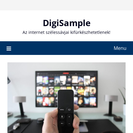
Skip
to
content
DigiSample
Az internet szélessávjai kifürkészhetetlenek!
Menu