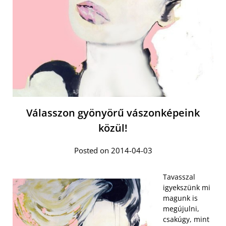
Válasszon gyönyörű vászonképeink
közül!
Posted on 2014-04-03
Tavasszal
igyekszünk mi
magunk is
megújulni,
csakúgy, mint