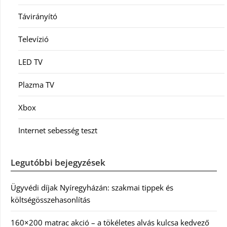
Távirányító
Televízió
LED TV
Plazma TV
Xbox
Internet sebesség teszt
Legutóbbi bejegyzések
Ügyvédi díjak Nyíregyházán: szakmai tippek és
költségösszehasonlítás
160×200 matrac akció – a tökéletes alvás kulcsa kedvező