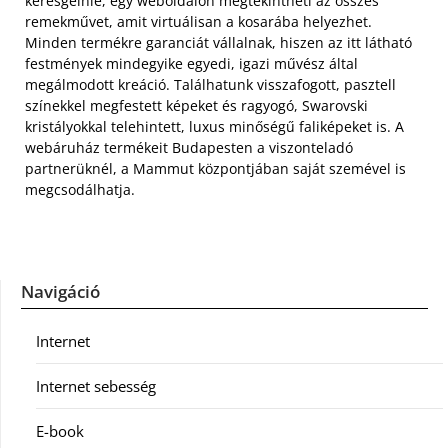
keresgélnie, egy weboldalon megtekintheti az összes
remekművet, amit virtuálisan a kosarába helyezhet.
Minden termékre garanciát vállalnak, hiszen az itt látható
festmények mindegyike egyedi, igazi művész által
megálmodott kreáció. Találhatunk visszafogott, pasztell
színekkel megfestett képeket és ragyogó, Swarovski
kristályokkal telehintett, luxus minőségű faliképeket is. A
webáruház termékeit Budapesten a viszonteladó
partnerüknél, a Mammut központjában saját szemével is
megcsodálhatja.
Navigáció
Internet
Internet sebesség
E-book