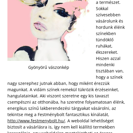
a természet.
Sokkal
szívesebben
vásárolunk és
hordunk élénk
színekben
tündöklő
ruhákat,
ékszereket.
Hiszen azzal
mindenki
Gyönyörű vászonkép
tisztában van,
hogy a színek
nagy szerephez jutnak abban, hogy miként érezzük
magunkat. A vidám színek remekül tükrözik érzéseinket,
hangulatainkat. Aki viszont szeretne egy kis tavaszt
csempészni az otthonába, ha szeretne folyamatosan élénk,
energikus színű lakberendezési tárgyakat vásárolni, az
tekintse meg a Festménybolt fantasztikus kínálatát,
http://www.festmenybolt.hu/
.
A weboldal lehetőséget
biztosít a vásárlásra is, így nem kell kiállító termekben