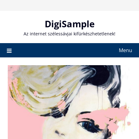
Skip
to
content
DigiSample
Az internet szélessávjai kifürkészhetetlenek!
Menu